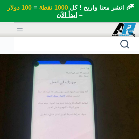
✖
🎉 انشر معنا واربح ! كل
1000 نقطة
=
100 دولار
–
ابدأ الآن
لتجاوز
لى
لمحتوى