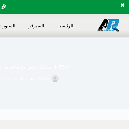
✖
🎉 
لتجاوز
لى
الرئيسية
السيرفر
السبورت
لمحتوى
T585حل مشكلة تاتش أو إضاءة بعد الروت أو الفورمات
02-04
arab_admin2018ar