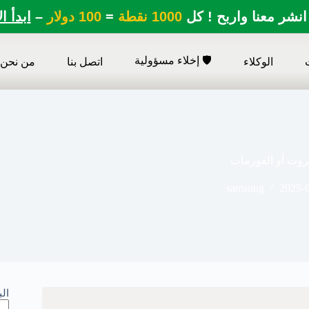
انشر معنا واربح ! كل
1000 نقطة
=
100 دولار
–
ابدأ ا
🛡️ إخلاء مسؤولية
الوكلاء
اتصل بنا
من نحن
samsung
2025-
ال