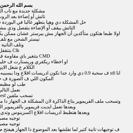
بسم الله الرحمن 
مشكلة جديدة مع تاب المدا
تاتش أو إضاءة بعد الرو
حل المشكلة دي وهيا بتظهر غالبا في البوردة فيرجن ٧ بعد الفورمات أو
التاتش بيقف أو الإضاءة بتفصل ودي م
تيستر الشحن مع تلف ال
وتلف التانية 0.9
Clk بتتقفل
CMD بتتغير باي مقاومة قيمتها ١٠ كيلو اوم
او اخطاء ريكفري وريستارت ف خلينا
الكلام ع شغل الاي
انا ufi ف سحبة 0.9 دي وارد جدا تكون ادريسات اقلاع ودا ببسببه البوكس وحلها بسيط ومشروح كتير ف خلينا ف المهم
المكون اللي ف الصورة ف حا
طب لو مظب
نعمل التالي
تسحب ملفين efs .. cpesf
وتسحب ملف الفريموير بتاع الذاكرة لان المشكلة ف الجهاز دا 
وبعدها تعمل ابديت فريموير بالفريموي
وبعدها هتظبط ادريسات اقلاع اكسزينوس وتدي bl وملفين الشبكة وتفلش توجيه مصر
توجيه مصر
توجيه مصر
ف توجيهات تانية كتير لما تفلشها بعد الموضوع دا الجهاز هيفتح