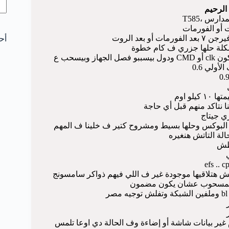
الرحيم
رس ،T585
ت أو الفورمات
 بعد الروت
أح
شكلة حلها جزري ف كام خطوة
اولا طبعا هتكون متأكدين أن الجهاز مش بيرستر عشان ممكن يكون clk أو CMD ودول بيسببو فصل الجهاز وبيسحب ع
أولي 0.6
 نتاكد منهم قبل أي حاجة
زي جيتاج
لة التاتش هنغيره
طش
مش هتلاقيها موجودة غير ف اللي فيهم ذواكر سامسونج
ر المسحوب عشان يكون مضمون
 م غير بيانات شاشة أو إضاءة وف الحالة دي اوعا تلمس