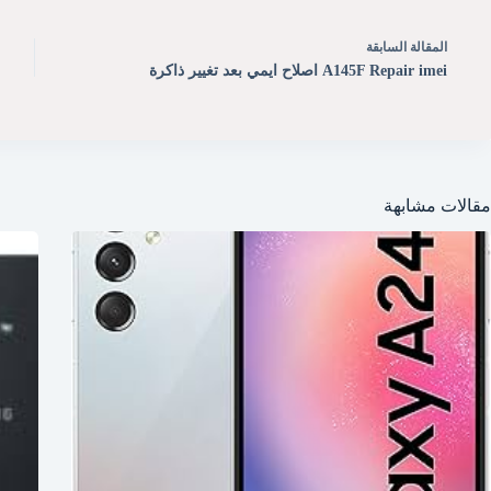
ال
مقالة
السابقة
A145F Repair imei اصلاح ايمي بعد تغيير ذاكرة
مقالات مشابهة