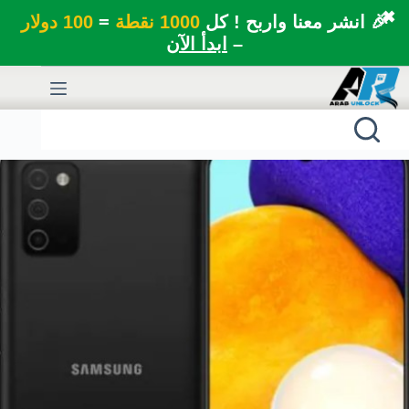
✖
🎉 انشر معنا واربح ! كل
1000 نقطة
=
100 دولار
–
ابدأ الآن
لتجاوز
لى
لمحتوى