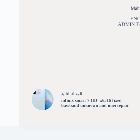
Mah
ENG
ADMIN 
ال
مقالة
التالية
infinix smart 7 HD- x6516 fixed
baseband unknown and imei repair