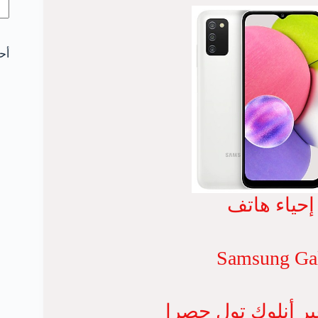
أح
إحياء هاتف
Samsung Ga
بر أنلوك تول حصرا