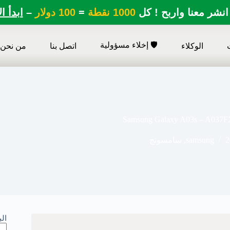
انشر معنا واربح ! كل
1000 نقطة
=
100 دولار
–
ابدأ ا
🛡️ إخلاء مسؤولية
الوكلاء
اتصل بنا
من نحن
Samsung Galaxy A03s – A037FX
2
samsung
,
سامسونج
ال