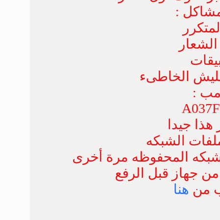
شاكل :
لمتكرر
الشعار
يقات
تفليش الخاطىء
مب :
A037
هذا جيدا
لفات الشبكه
لشبكه المحفوظه مرة أخرى
ن جهاز قبل الرفع
ب من
هنا