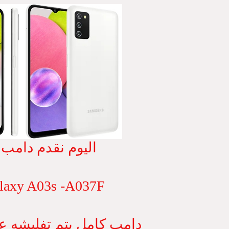
اليوم نقدم دامب 
laxy A03s -A037F
دامب كامل يتم تفليشه ع