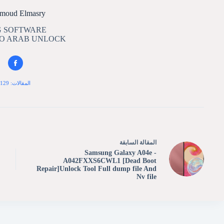
moud Elmasry
 SOFTWARE
TO ARAB UNLOCK
المقالات: 129
ال
مقالة
السابقة
Samsung Galaxy A04e -
A042FXXS6CWL1 [Dead Boot
Repair]Unlock Tool Full dump file And
Nv file