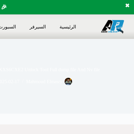
✖
🎉 
لتجاوز
لى
الرئيسية
السيرفر
السبورت
لمحتوى
XS6CXE2 Unlock Tool Full dump file And Nv file
025-02-17
Mahmoud Elmasry