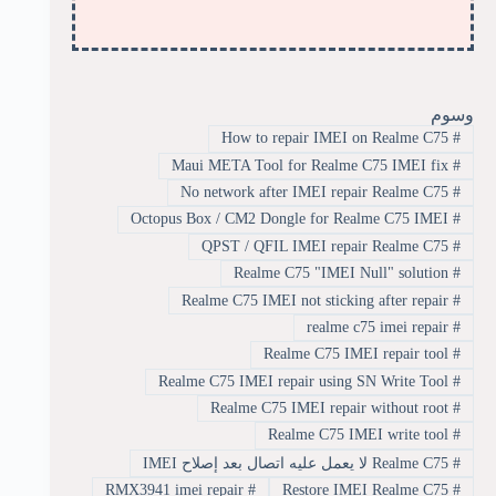
وسوم
How to repair IMEI on Realme C75
#
Maui META Tool for Realme C75 IMEI fix
#
No network after IMEI repair Realme C75
#
Octopus Box / CM2 Dongle for Realme C75 IMEI
#
QPST / QFIL IMEI repair Realme C75
#
Realme C75 "IMEI Null" solution
#
Realme C75 IMEI not sticking after repair
#
realme c75 imei repair
#
Realme C75 IMEI repair tool
#
Realme C75 IMEI repair using SN Write Tool
#
Realme C75 IMEI repair without root
#
Realme C75 IMEI write tool
#
#
Realme C75 لا يعمل عليه اتصال بعد إصلاح IMEI
RMX3941 imei repair
#
Restore IMEI Realme C75
#