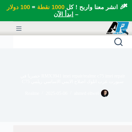
✖
🎉 انشر معنا واربح ! كل
1000 نقطة
=
100 دولار
–
ابدأ الآن
لتجاوز
لى
لمحتوى
RMX3941 imei repair/realme c75 imei repair حصريا في
سبورت عرب انلوك اصلاح الايمي الاساسي ريلمي C75
Realme
2025-05-06
ahmed eltwel