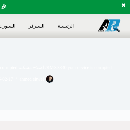
✖
🎉 
لتجاوز
لى
الرئيسية
السيرفر
السبورت
لمحتوى
RMX3830 your device is corrupted/ اصلاح مشكله deviceis c51 corrupted بدون باندورا وفي خلا دقايق
5-02-17
ahmed eltwel