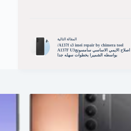
ال
مقالة
التالية
A137f s3 imei repair by chimera tool/
اصلاح الايمي الاساسي سامسونجA137F U3
بواسطه الشميرا بخطوات سهله جدا