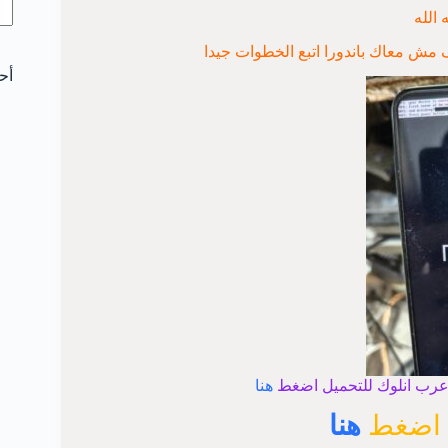
 الله
 مش معاك باندورا اتبع الخطوات جيدا
أح
 عرب انلوك للتحميل اضغط
هنا
 اضغط
هنا