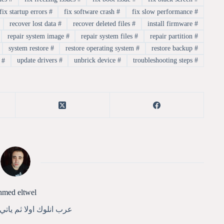
fix startup errors
#
fix software crash
#
fix slow performance
#
recover lost data
#
recover deleted files
#
install firmware
#
repair system image
#
repair system files
#
repair partition
#
system restore
#
restore operating system
#
restore backup
#
update drivers
#
unbrick device
#
troubleshooting steps
#
#
ا
hmed eltwel
عرب انلوك اولا ثم يات