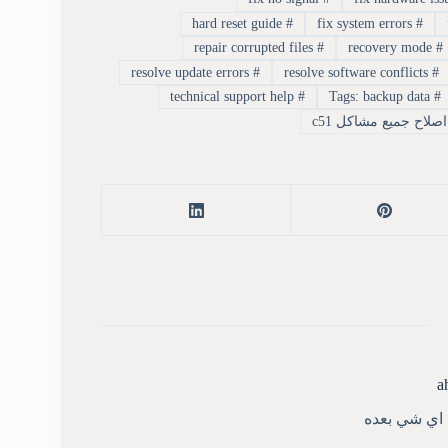
hard reset guide
#
fix system errors
#
repair corrupted files
#
recovery mode
#
resolve update errors
#
resolve software conflicts
#
technical support help
#
Tags: backup data
#
صلاح جميع مشاكل c51
a
ي اي شي بعده