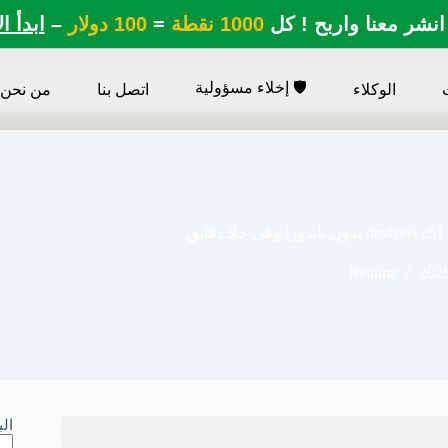
انشر معنا واربح ! كل
1000 نقطة
=
100 دولار
–
ابدأ ا
🛡️ إخلاء مسؤولية
الوكلاء
اتصل بنا
من نحن
Realme
202
ال