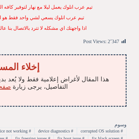
تيم عرب انلوك يعمل ليلا مع نهار لتوفير كافه
تيم عرب انلوك يسعي لشي واحد فقط هو ان
اذا واجهتك اي مشكله لا تترد بالاتصال بنا ع
Post Views:
2٬347
إخلاء المس
هذا المقال لأغراض إعلامية فقط ولا يُعد بدي
التفاصيل، يرجى زيارة
صفحة
وسوم
device not working
#
device diagnostics
#
corrupted OS solution
#
fix hardware issues
#
fix freezing issues
#
fix boot issue
#
fix black screen
#