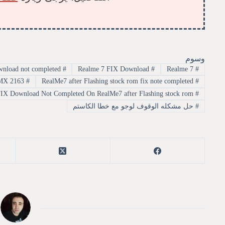
وسوم
realme all mtk phones download not completed
#
Realme 7 FIX Download
#
Realme 7
#
RMX 2163
#
RealMe7 after Flashing stock rom fix note completed
#
RMX 2163 Realme 7 FIX Download Not Completed On RealMe7 after Flashing stock rom
#
#
حل مشكله الوقوف لوجو مع خطا الكاستم