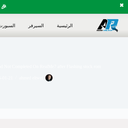
✖
🎉 
لتجاوز
لى
الرئيسية
السيرفر
السبورت
لمحتوى
Not Completed On RealMe7 after Flashing stock rom
5-01-21
ahmed eltwel