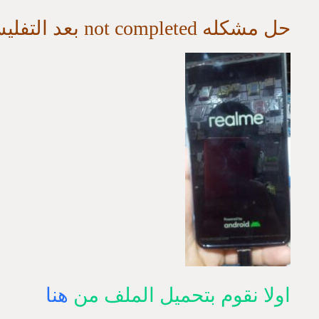
حل مشكله not completed بعد التفليش الخاطئ وبدون تفليش
اولا نقوم بتحميل الملف من
هنا