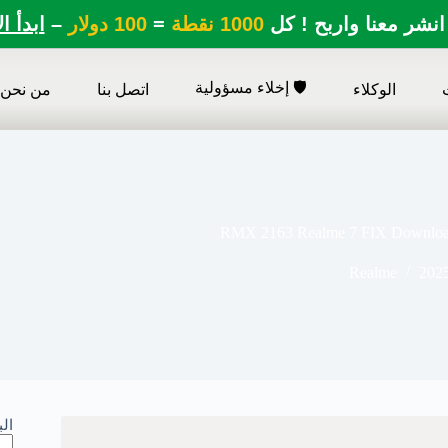
انشر معنا واربح ! كل
1000 نقطة
=
100 دولار
–
ابدأ ا
🛡️ إخلاء مسؤولية
الوكلاء
اتصل بنا
من نحن
RMX 2163 Realme 7 FIX Download 
Realme
202
ال