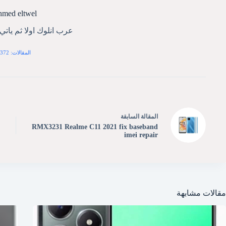
hmed eltwel
عرب انلوك اولا ثم يات
المقالات: 372
ال
مقالة
السابقة
RMX3231 Realme C11 2021 fix baseband
imei repair
مقالات مشابهة