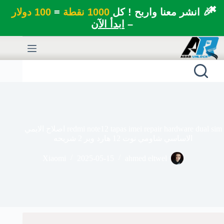
✖
🎉 انشر معنا واربح ! كل
1000 نقطة
=
100 دولار
–
ابدأ الآن
لتجاوز
لى
لمحتوى
redmi note12 tapas imei repair hardware dual sim اصلاح الايمي
الاساسي شاومي نوت 12 هارد وير 2 شريحه
Xiaomi
2025-05-15
ahmed eltwel