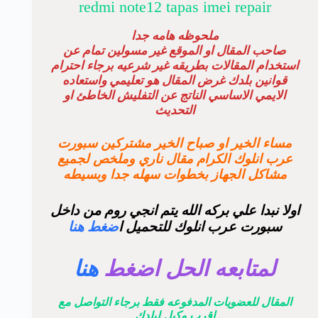
redmi note12 tapas imei repair
ملحوظه هامه جدا
صاحب المقال او الموقع غير مسولين تمام عن
استخدام المقالات بطريقه غير شرعيه برجاء احترام
قوانين بلدك غرض المقال هو تعليمي واستعاده
الايمي الاساسي الناتج عن التفليش الخاطئ او
التحديث
مساء الخير او صباح الخير مشتركين سبورت
عرب انلوك الكرام مقال ناري وملخص لجميع
مشاكل الجهاز بخطوات سهله جدا وبسيطه
اولا نبدا علي بركه الله يتم انجي روم من داخل
سبورت عرب انلوك للتحميل ا
ضغط هنا
لمتابعه الحل اضغط
هنا
المقال للعضويات المدفوعه فقط برجاء التواصل مع
اقرب وكيل لبلدك