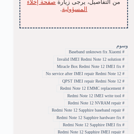
من التفاصيل، يرجى زيارة
صفحة إخلاء
المسؤولية
.
وسوم
Baseband unknown fix Xiaomi
#
Invalid IMEI Redmi Note 12 solution
#
Miracle Box Redmi Note 12 IMEI fix
#
No service after IMEI repair Redmi Note 12
#
QPST IMEI repair Redmi Note 12
#
Redmi Note 12 EMMC replacement
#
Redmi Note 12 IMEI write tool
#
Redmi Note 12 NVRAM repair
#
Redmi Note 12 Sapphire baseband repair
#
Redmi Note 12 Sapphire hardware fix
#
Redmi Note 12 Sapphire IMEI fix
#
Redmi Note 12 Sapphire IMEI repair
#