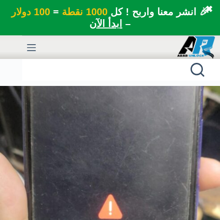
✖
🎉 انشر معنا واربح ! كل
1000 نقطة
=
100 دولار
–
ابدأ الآن
لتجاوز
لى
لمحتوى