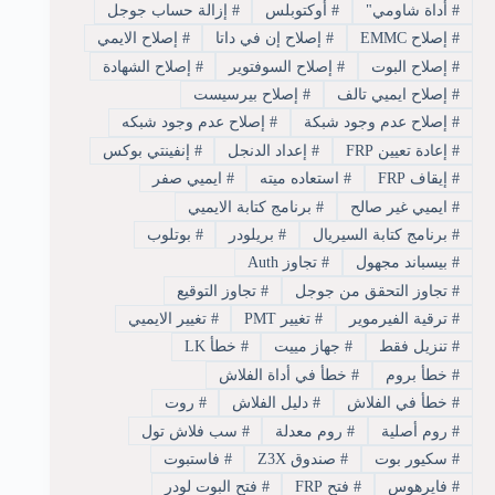
#
أداة شاومي"
#
أوكتوبلس
#
إزالة حساب جوجل
#
إصلاح EMMC
#
إصلاح إن في داتا
#
إصلاح الايمي
#
إصلاح البوت
#
إصلاح السوفتوير
#
إصلاح الشهادة
#
إصلاح ايميي تالف
#
إصلاح بيرسيست
#
إصلاح عدم وجود شبكة
#
إصلاح عدم وجود شبكه
#
إعادة تعيين FRP
#
إعداد الدنجل
#
إنفينتي بوكس
#
إيقاف FRP
#
استعاده ميته
#
ايميي صفر
#
ايميي غير صالح
#
برنامج كتابة الايميي
#
برنامج كتابة السيريال
#
بريلودر
#
بوتلوب
#
بيسباند مجهول
#
تجاوز Auth
#
تجاوز التحقق من جوجل
#
تجاوز التوقيع
#
ترقية الفيرموير
#
تغيير PMT
#
تغيير الايميي
#
تنزيل فقط
#
جهاز مييت
#
خطأ LK
#
خطأ بروم
#
خطأ في أداة الفلاش
#
خطأ في الفلاش
#
دليل الفلاش
#
روت
#
روم أصلية
#
روم معدلة
#
سب فلاش تول
#
سكيور بوت
#
صندوق Z3X
#
فاستبوت
#
فايرهوس
#
فتح FRP
#
فتح البوت لودر