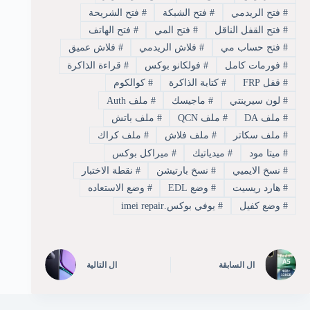
#
فتح الريدمي
#
فتح الشبكة
#
فتح الشريحة
#
فتح القفل الناقل
#
فتح المي
#
فتح الهاتف
#
فتح حساب مي
#
فلاش الريدمي
#
فلاش عميق
#
فورمات كامل
#
فولكانو بوكس
#
قراءة الذاكرة
#
قفل FRP
#
كتابة الذاكرة
#
كوالكوم
#
لون سيرينتي
#
ماجيسك
#
ملف Auth
#
ملف DA
#
ملف QCN
#
ملف باتش
#
ملف سكاتر
#
ملف فلاش
#
ملف كراك
#
ميتا مود
#
ميدياتيك
#
ميراكل بوكس
#
نسخ الايميي
#
نسخ بارتيشن
#
نقطة الاختبار
#
هارد ريسيت
#
وضع EDL
#
وضع الاستعاده
#
وضع كفيل
#
يوفي بوكس.imei repair
ال
السابقة
ال
التالية