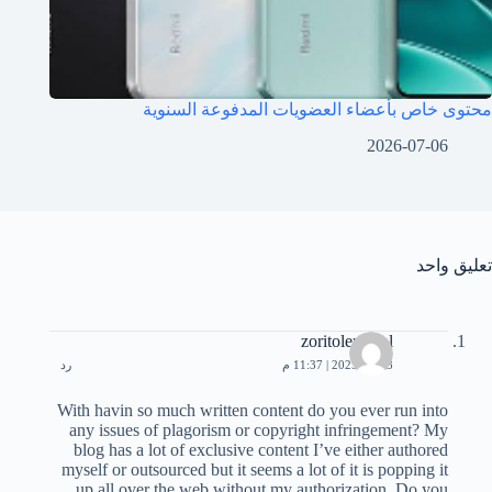
محتوى خاص بأعضاء العضويات المدفوعة السنوية
2026-07-06
تعليق واحد
zoritoler imol
2025-08-13 | 11:37 م
رد
With havin so much written content do you ever run into
any issues of plagorism or copyright infringement? My
blog has a lot of exclusive content I’ve either authored
myself or outsourced but it seems a lot of it is popping it
up all over the web without my authorization. Do you