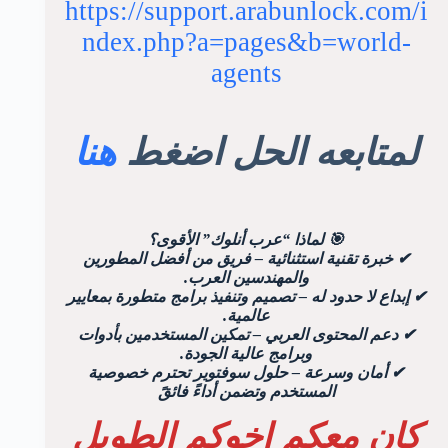
https://support.arabunlock.com/i
ndex.php?a=pages&b=world-
agents
لمتابعه الحل اضغط
هنا
🎯 لماذا “عرب أنلوك” الأقوى؟
✔ خبرة تقنية استثنائية – فريق من أفضل المطورين
والمهندسين العرب.
✔ إبداع لا حدود له – تصميم وتنفيذ برامج متطورة بمعايير
عالمية.
✔ دعم المحتوى العربي – تمكين المستخدمين بأدوات
وبرامج عالية الجودة.
✔ أمان وسرعة – حلول سوفتوير تحترم خصوصية
المستخدم وتضمن أداءً فائقً
كان معكم اخوكم الطويل