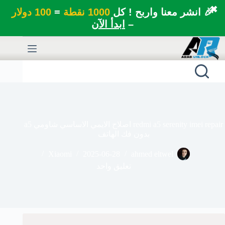
✖
🎉 انشر معنا واربح ! كل
1000 نقطة
=
100 دولار
–
ابدأ الآن
لتجاوز
لى
لمحتوى
redmi a5 serenity imei repair اصلاح الايمي الاساسي شاومي a5
بدون فك الهاتف
Xiaomi
2025-06-28
ahmed eltwel
تعليق واحد