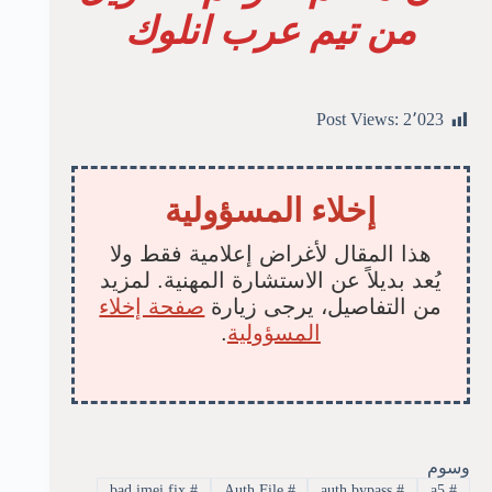
من تيم عرب انلوك
Post Views:
2٬023
إخلاء المسؤولية
هذا المقال لأغراض إعلامية فقط ولا
يُعد بديلاً عن الاستشارة المهنية. لمزيد
من التفاصيل، يرجى زيارة
صفحة إخلاء
المسؤولية
.
وسوم
bad imei fix
#
Auth File
#
auth bypass
#
a5
#