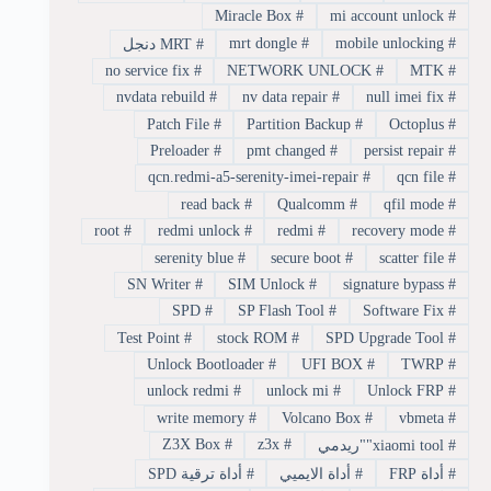
Miracle Box
#
mi account unlock
#
mrt dongle
#
mobile unlocking
#
#
MRT دنجل
no service fix
#
NETWORK UNLOCK
#
MTK
#
nvdata rebuild
#
nv data repair
#
null imei fix
#
Patch File
#
Partition Backup
#
Octoplus
#
Preloader
#
pmt changed
#
persist repair
#
qcn.redmi-a5-serenity-imei-repair
#
qcn file
#
read back
#
Qualcomm
#
qfil mode
#
root
#
redmi unlock
#
redmi
#
recovery mode
#
serenity blue
#
secure boot
#
scatter file
#
SN Writer
#
SIM Unlock
#
signature bypass
#
SPD
#
SP Flash Tool
#
Software Fix
#
Test Point
#
stock ROM
#
SPD Upgrade Tool
#
Unlock Bootloader
#
UFI BOX
#
TWRP
#
unlock redmi
#
unlock mi
#
Unlock FRP
#
write memory
#
Volcano Box
#
vbmeta
#
Z3X Box
#
z3x
#
#
xiaomi tool""ريدمي
#
أداة FRP
#
أداة الايميي
#
أداة ترقية SPD