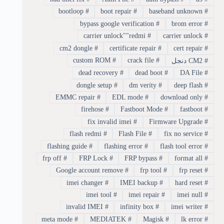
bootloop
#
boot repair
#
baseband unknown
#
bypass google verification
#
brom error
#
carrier unlock""redmi
#
carrier unlock
#
cm2 dongle
#
certificate repair
#
cert repair
#
custom ROM
#
crack file
#
#
CM2 دنجل
dead recovery
#
dead boot
#
DA File
#
dongle setup
#
dm verity
#
deep flash
#
EMMC repair
#
EDL mode
#
download only
#
firehose
#
Fastboot Mode
#
fastboot
#
fix invalid imei
#
Firmware Upgrade
#
flash redmi
#
Flash File
#
fix no service
#
flashing guide
#
flashing error
#
flash tool error
#
frp off
#
FRP Lock
#
FRP bypass
#
format all
#
Google account remove
#
frp tool
#
frp reset
#
imei changer
#
IMEI backup
#
hard reset
#
imei tool
#
imei repair
#
imei null
#
invalid IMEI
#
infinity box
#
imei writer
#
meta mode
#
MEDIATEK
#
Magisk
#
lk error
#