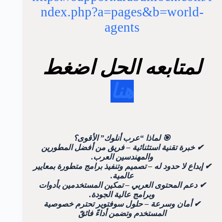
ndex.php?a=pages&b=world-
agents
لمتابعه الحل اضغط
هنا
🎯 لماذا “عرب أنلوك” الأقوى؟
✔ خبرة تقنية استثنائية – فريق من أفضل المطورين
والمهندسين العرب.
✔ إبداع لا حدود له – تصميم وتنفيذ برامج متطورة بمعايير
عالمية.
✔ دعم المحتوى العربي – تمكين المستخدمين بأدوات
وبرامج عالية الجودة.
✔ أمان وسرعة – حلول سوفتوير تحترم خصوصية
المستخدم وتضمن أداءً فائقً