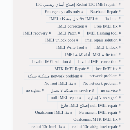
#
"Redmi 13C IMEI repair إصلاح أيماي ريدمي 13C
Emergency calls only
#
Baseband Repair
#
fix imei
#
#
fix IMEI حل مشكلة IMEI
IMEI correction
#
Free IMEI fix
#
IMEI recovery
#
IMEI Patch
#
IMEI flashing tool
#
IMEI unlock code
#
imei repair solution
#
IMEI Write Tool
#
IMEI Unlock.
#
#
IMEI write tool أداة كتابة IMEI
invalid IMEI solution
#
Invalid IMEI correction
#
MTK IMEI Repair
#
lost IMEI fix
#
network problem
#
#
network problem مشكلة شبكة
No root IMEI fix
#
No network problem
#
no signal
#
no service
#
#
no service شبكة لا تعمل
null IMEI repair
#
#
no signal لا إشارة
#
null IMEI repair إصلاح IMEI فارغ
Qualcomm IMEI fix
#
Permanent IMEI repair
#
Qualcomm/MTK IMEI fix
#
redmi 13c imei fix
#
redmi 13c air5g imei repair
#