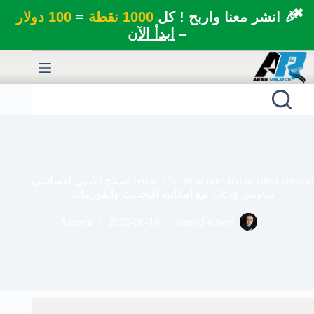
✖
🎉 انشر معنا واربح ! كل
1000 نقطة
=
100 دولار
–
ابدأ الآن
لتجاوز
لى
لمحتوى
redmi 13c air5g imei repair latest version اصلاح الايمي الاساسي
شاومي 13c5g مع امكانيه التحديث والفورمات
Xiaomi
2025-06-16
ahmed eltwel