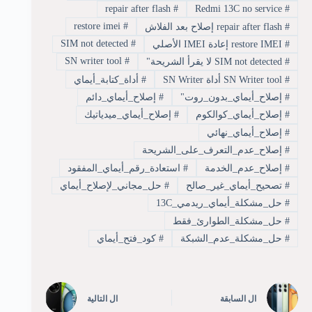
repair after flash
#
Redmi 13C no service
#
restore imei
#
#
repair after flash إصلاح بعد الفلاش
SIM not detected
#
#
restore IMEI إعادة IMEI الأصلي
SN writer tool
#
#
SIM not detected لا يقرأ الشريحة"
#
SN Writer tool أداة SN Writer
#
أداة_كتابة_أيماي
#
إصلاح_أيماي_بدون_روت"
#
إصلاح_أيماي_دائم
#
إصلاح_أيماي_كوالكوم
#
إصلاح_أيماي_ميدياتيك
#
إصلاح_أيماي_نهائي
#
إصلاح_عدم_التعرف_على_الشريحة
#
إصلاح_عدم_الخدمة
#
استعادة_رقم_أيماي_المفقود
#
تصحيح_أيماي_غير_صالح
#
حل_مجاني_لإصلاح_أيماي
#
حل_مشكلة_أيماي_ريدمي_13C
#
حل_مشكلة_الطوارئ_فقط
#
حل_مشكلة_عدم_الشبكة
#
كود_فتح_أيماي
ال
السابقة
ال
التالية