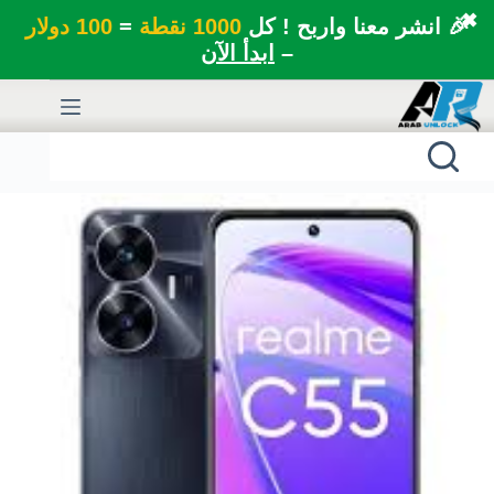
✖
🎉 انشر معنا واربح ! كل
1000 نقطة
=
100 دولار
–
ابدأ الآن
لتجاوز
لى
لمحتوى