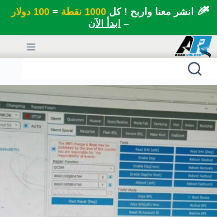
✖
🎉 انشر معنا واربح ! كل
1000 نقطة
=
100 دولار
–
ابدأ الآن
لتجاوز
لى
لمحتوى