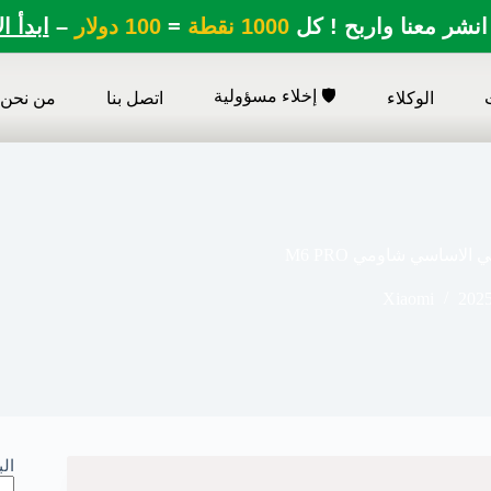
انشر معنا واربح ! كل
1000 نقطة
=
100 دولار
–
ابدأ ا
🛡️ إخلاء مسؤولية
الوكلاء
اتصل بنا
من نحن
Xiaomi
2025
ال