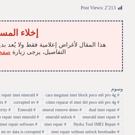
Post Views:
2٬213
إخلاء المس
هذا المقال لأغراض إعلامية فقط ولا يُعد بدي
التفاصيل، يرجى زيارة
صفحة
وسوم
cara repair imei emerald
#
cara megatasi imei block poco m6 pro 4g
#
corrupted nv fix
#
corrupted nv
#
cómo reparar el imei del poco m6 pro 4g
#
emerald fix dm-verity
#
Emerald
#
emeral remove demo
#
dual imei repair
#
how to repair imei emerald
#
emerald unlock
#
emerald imei repair
#
imei repair software
#
imei repair
#
Hydra Tool IMEI Repair
#
mi nv data is corrupted
#
imei repair without unlock bootloader
#