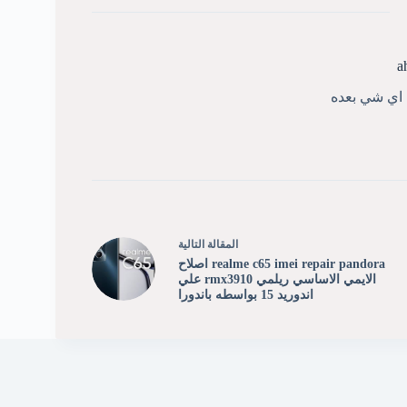
a
ي اي شي بعده
ال
مقالة
التالية
realme c65 imei repair pandora اصلاح
الايمي الاساسي ريلمي rmx3910 علي
اندوريد 15 بواسطه باندورا