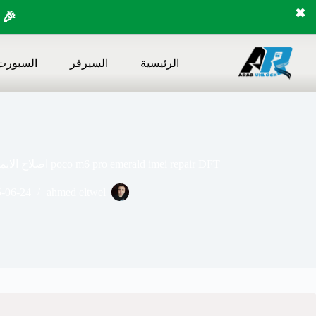
✖
🎉 
لتجاوز
لى
الرئيسية
السيرفر
السبورت
لمحتوى
poco m6 pro emerald imei repair DFT اصلاح الايمي الاساسي شاومي M6 PRO
-06-24
ahmed eltwel