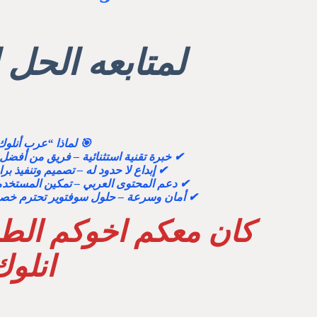
لمتابعه الح
🎯 لماذا “عرب أنلوك
✔ خبرة تقنية استثنائية – فريق من أفضل
✔ إبداع لا حدود له – تصميم وتنفيذ بر
✔ دعم المحتوى العربي – تمكين المستخدمي
✔ أمان وسرعة – حلول سوفتوير تحترم خصوص
كان معكم اخوكم الط
انلوك