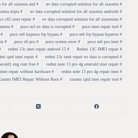
nv data corrupted solution for all xiaomia and
#
nv data corrupted solution for all xiaomia
#
nv data corrupted solution for all xiaomia mijia
#
nv data corrupted solution for all xiaomia androids
#
poco c65 imei repair
#
nv data corrupted solution for all xiaomians
#
poco m6 5g camera
#
poco m3 nv data is corrupted
#
poco imei repair tool
#
6 Pro
#
poco m6 hyperos frp bypass
#
poco m6 frp bypass hyperos
#
pocoroot
#
poco x6 pro
#
poco system error
#
poco m6 pro imei
#
#
redmi 13c imei repair android 15
#
Redmi 13C IMEI repair
#
redmi cpid imei repair
#
redmi 13c imei repair nv data is corrupted
#
redmi note 13 pro 4g poco m6 pro {emerald} eng rom free
#
redmi note 13 pro 4g emerald imei repair
#
redmi note 13 pro emerald imei repair without hardware
#
redmi note 13 pro 4g repair imei
#
Xiaomi IMEI Repair Without Root
#
xiaomi cpid imei repair tool
#