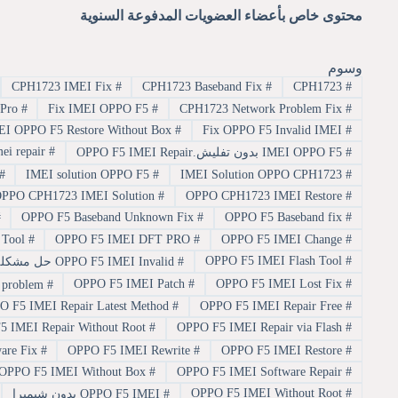
محتوى خاص بأعضاء العضويات المدفوعة السنوية
وسوم
CPH1723 IMEI Fix
#
CPH1723 Baseband Fix
#
CPH1723
#
Fix OPPO F5 IMEI Using DFT Pro
#
Fix IMEI OPPO F5
#
CPH1723 Network Problem Fix
#
IMEI OPPO F5 Restore Without Box
#
Fix OPPO F5 Invalid IMEI
#
imei repair
#
#
IMEI OPPO F5 بدون تفليش.OPPO F5 IMEI Repair
#
IMEI solution OPPO F5
#
IMEI Solution OPPO CPH1723
#
OPPO CPH1723 IMEI Solution
#
OPPO CPH1723 IMEI Restore
#
#
OPPO F5 Baseband Unknown Fix
#
OPPO F5 Baseband fix
#
OPPO F5 IMEI DFT Tool
#
OPPO F5 IMEI DFT PRO
#
OPPO F5 IMEI Change
#
OPPO F5 IMEI Flash Tool
#
#
OPPO F5 IMEI Invalid حل مشكلة
OPPO F5 IMEI Patch
#
OPPO F5 IMEI Lost Fix
#
#
OPPO F5 IMEI problem حل
OPPO F5 IMEI Repair Latest Method
#
OPPO F5 IMEI Repair Free
#
OPPO F5 IMEI Repair Without Root
#
OPPO F5 IMEI Repair via Flash
#
OPPO F5 IMEI Software Fix
#
OPPO F5 IMEI Rewrite
#
OPPO F5 IMEI Restore
#
OPPO F5 IMEI Without Box
#
OPPO F5 IMEI Software Repair
#
OPPO F5 IMEI Without Root
#
#
OPPO F5 IMEI بدون شيميرا