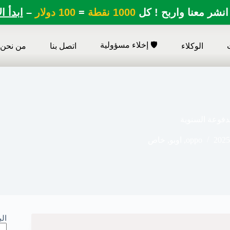
انشر معنا واربح ! كل
1000 نقطة
=
100 دولار
–
ابدأ ا
🛡️ إخلاء مسؤولية
الوكلاء
اتصل بنا
من نحن
فوعة السنوية
2025
oppo
,
اوبو
,
خاص
ال