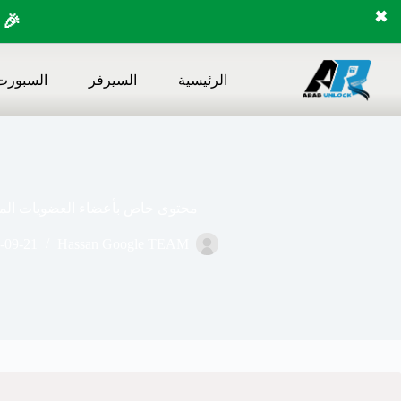
✖
🎉 
لتجاوز
لى
الرئيسية
السيرفر
السبورت
لمحتوى
محتوى خاص بأعضاء العضويات المد
-09-21
Hassan Google TEAM