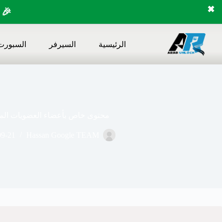
✖
🎉 
لتجاوز
لى
الرئيسية
السيرفر
السبورت
لمحتوى
محتوى خاص بأعضاء العضويات المد
09-21
Hassan Google TEAM