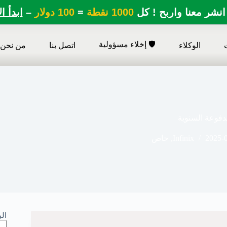
انشر معنا واربح ! كل
1000 نقطة
=
100 دولار
–
ابدأ ا
🛡️ إخلاء مسؤولية
الوكلاء
اتصل بنا
من نحن
فوعة السنوية
2025-
Infinix
,
خاص
ال