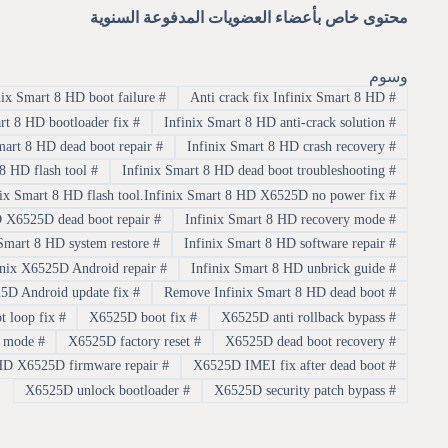
محتوى خاص بأعضاء العضويات المدفوعة السنوية
وسوم
Fix Infinix Smart 8 HD boot failure
#
Anti crack fix Infinix Smart 8 HD
#
Infinix Smart 8 HD bootloader fix
#
Infinix Smart 8 HD anti-crack solution
#
Infinix Smart 8 HD dead boot repair
#
Infinix Smart 8 HD crash recovery
#
Infinix Smart 8 HD flash tool
#
Infinix Smart 8 HD dead boot troubleshooting
#
Infinix Smart 8 HD flash tool.Infinix Smart 8 HD X6525D no power fix
#
Infinix Smart 8 HD repair without box.Infinix Smart 8 HD X6525D dead boot repair
#
Infinix Smart 8 HD recovery mode
#
Infinix Smart 8 HD system restore
#
Infinix Smart 8 HD software repair
#
Infinix X6525D Android repair
#
Infinix Smart 8 HD unbrick guide
#
X6525D Android update fix
#
Remove Infinix Smart 8 HD dead boot
#
X6525D boot loop fix
#
X6525D boot fix
#
X6525D anti rollback bypass
#
X6525D fastboot mode
#
X6525D factory reset
#
X6525D dead boot recovery
#
X6525D official firmware update.Infinix Smart 8 HD X6525D firmware repair
#
X6525D IMEI fix after dead boot
#
X6525D unlock bootloader
#
X6525D security patch bypass
#