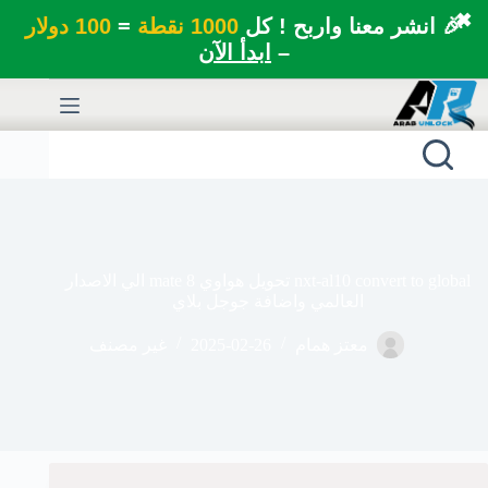
✖
🎉 انشر معنا واربح ! كل
1000 نقطة
=
100 دولار
–
ابدأ الآن
لتجاوز
لى
لمحتوى
nxt-al10 convert to global تحويل هواوي mate 8 الي الاصدار
العالمي واضافة جوجل بلاي
معتز همام
2025-02-26
غير مصنف