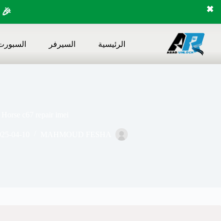
✖
🎉 
لتجاوز
لى
الرئيسية
السيرفر
السبورت
لمحتوى
Horse c67 repair imei
025-04-10
MAHMOUD FESHA