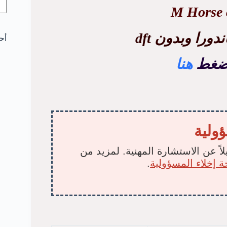
M Horse c
ورا وبدون dft
أح
 اضغط
هنا
ؤولية
لاً عن الاستشارة المهنية. لمزيد من
 إخلاء المسؤولية
.