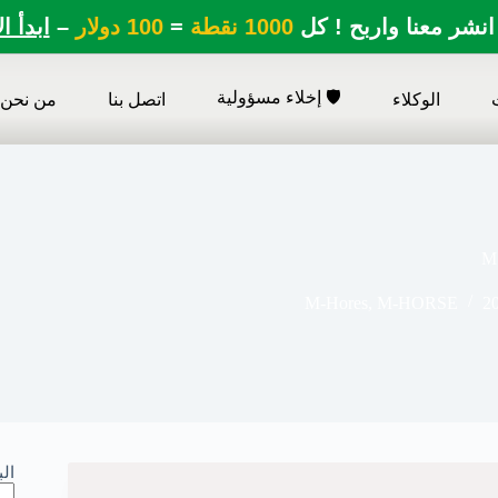
انشر معنا واربح ! كل
1000 نقطة
=
100 دولار
–
ابدأ ا
🛡️ إخلاء مسؤولية
الوكلاء
اتصل بنا
من نحن
M 
M-Hores
,
M-HORSE
2
ال