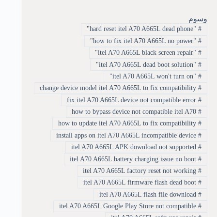
وسوم
"hard reset itel A70 A665L dead phone"
#
"how to fix itel A70 A665L no power"
#
"itel A70 A665L black screen repair"
#
"itel A70 A665L dead boot solution"
#
"itel A70 A665L won't turn on"
#
change device model itel A70 A665L to fix compatibility
#
fix itel A70 A665L device not compatible error
#
how to bypass device not compatible itel A70
#
how to update itel A70 A665L to fix compatibility
#
install apps on itel A70 A665L incompatible device
#
itel A70 A665L APK download not supported
#
itel A70 A665L battery charging issue no boot
#
itel A70 A665L factory reset not working
#
itel A70 A665L firmware flash dead boot
#
itel A70 A665L flash file download
#
itel A70 A665L Google Play Store not compatible
#