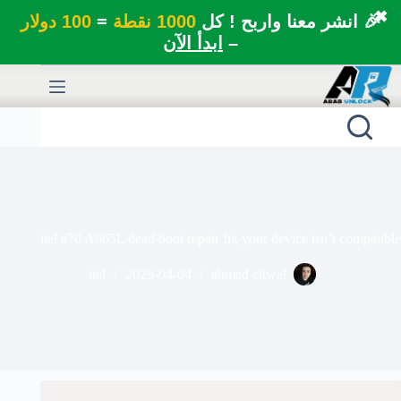
✖
🎉 انشر معنا واربح ! كل
1000 نقطة
=
100 دولار
–
ابدأ الآن
لتجاوز
لى
لمحتوى
itel a70 A665L dead boot repair fix your device isn’t compatible
itel
2025-04-04
ahmed eltwel