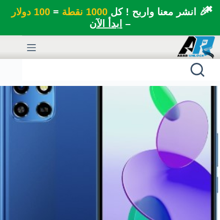
✖
🎉 انشر معنا واربح ! كل
1000 نقطة
=
100 دولار
–
ابدأ الآن
لتجاوز
لى
لمحتوى