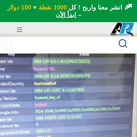
✖
🎉 انشر معنا واربح ! كل
1000 نقطة
=
100 دولار
–
ابدأ الآن
لتجاوز
لى
لمحتوى