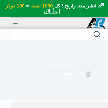
✖
🎉 انشر معنا واربح ! كل
1000 نقطة
=
100 دولار
–
ابدأ الآن
لتجاوز
لى
لمحتوى
honor x8a Crt-Lx2 frp
honor
2025-02-26
arab_admin2018ar