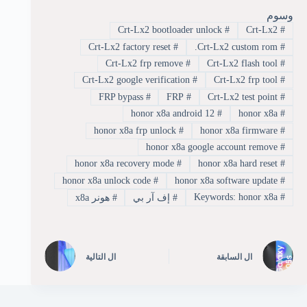
وسوم
Crt-Lx2 bootloader unlock
#
Crt-Lx2
#
Crt-Lx2 factory reset
#
Crt-Lx2 custom rom.
#
Crt-Lx2 frp remove
#
Crt-Lx2 flash tool
#
Crt-Lx2 google verification
#
Crt-Lx2 frp tool
#
FRP bypass
#
FRP
#
Crt-Lx2 test point
#
honor x8a android 12
#
honor x8a
#
honor x8a frp unlock
#
honor x8a firmware
#
honor x8a google account remove
#
honor x8a recovery mode
#
honor x8a hard reset
#
honor x8a unlock code
#
honor x8a software update
#
Keywords: honor x8a
#
#
إف آر بي
#
هونر x8a
ال
السابقة
ال
التالية