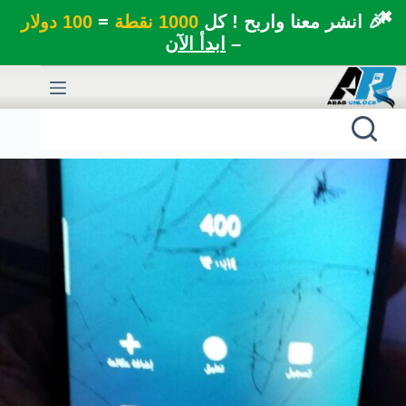
✖
🎉 انشر معنا واربح ! كل
1000 نقطة
=
100 دولار
–
ابدأ الآن
لتجاوز
لى
لمحتوى