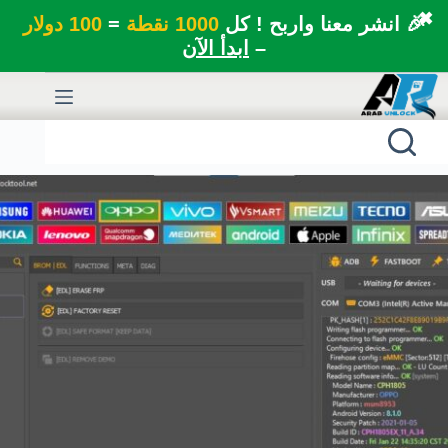
✖
🎉 انشر معنا واربح ! كل
1000 نقطة
=
100 دولار
–
ابدأ الآن
لتجاوز
لى
لمحتوى