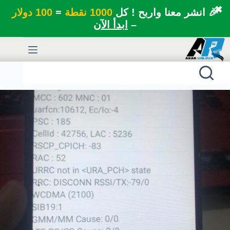
✖
🎉 انشر معنا واربح ! كل
1000 نقطة
=
100 دولار
–
ابدأ الآن
لتجاوز
لى
لمحتوى