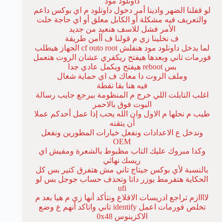
داونلود مود
لو قفلنا الضهر وادينا أمر دخول داونلود م اي بوكس داعم
والتعريف فيه مشكلة أو الكابل معلق أو اي حاجة خلت
الأمر فشل للاسف هنعيد من جديد
ف نخلينا زي م قولنا ف أأمن طريقة
لما يدخل داونلود مود هنفلش cf outo root الجهاز هيطلب
فورمات تاني وبعدها هيفتح ريكفري عشان الروت هتعمل
بس reboot هيفتح ويكمل عادي جدا
وملف الروت دا معاك ف اي حماية شغال
فيه هنا بقا نقطة
اغلب التابلت اللي خرج م المنظومة بيرجع جايب رسالة
البوت فوق بالاحمر
طيب م نحلها م الاول وان الله يحب إذا عمل أحدكم عملا
أن يتقنه
وندخل ع الاعدادات ونفعل خيارات المطورين ونفعل
OEM
وكدا مبروك عليك التاب مظبوط بالشعرة ومفيش اي
ريسك نهائي
بالنسبة لأي بوكس جيتاج تاني مش هتفرق كتير بس كل
الحكاية هتفرمط يوزر داتا وتحذف حساب جوجل بس لو
ufi
لاااازم تراجع ادريسات الاقلاع ونتأكد أنها زي م هيا بعد م
تخلص فورمات اعمل identify تاني واتاكد أنهم ع وضع
الاكزينوس 0x48