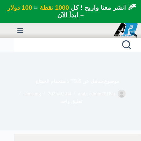
✖
🎉 انشر معنا واربح ! كل
1000 نقطة
=
100 دولار
–
ابدأ الآن
لتجاوز
لى
لمحتوى
موضوع شامل عن T585 باستخدام الجيتاج
samsung
2025-02-04
arab_admin2018ar
تعليق واحد