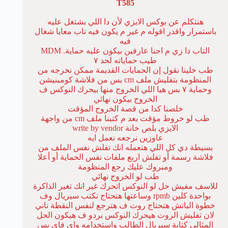
T585
هنتكلم عن بوكس الايزي لأن دا اللي بشتغل عليه
باستمرار واقدر اقوله م غير م يكون فيه تاب معايا شغال
فيه
التاب دا زي م احنا عارفين بيكون عليه حماية. MDM
طيب حماياته لحد ٧
طب خلينا نقول إن الحمايات القديمة ممكن نخرجه من
المنظومة بتفليش ملف cm بس من فلاشة كومبنيشن
وحماية ٧ بس هيا اللي الخروج منها بيحرك النوكس ف
الخروج بيكون نهائي
خلصنا كدا من قصة الخروج المؤقت
طب لو خروط مؤقت بعد م كتبنا ملف cm من واجهة
الايزي بلص خانة write by vendor
عاوزين نرجعه نعمل ايه
بسيطة دي كل اللي هتعمله انك تفلش نفس الملف من
فلاشة رسمة أو تفلش اربع ملفات نفس الحماية أو أعلا
ومبروك عليك رجع المنظومة
طب لو الخروج نهائي
للاسف مفيش حل لو النوكس اتحرك غير انك تغير الذاكرة
بواحدة كلين rpmb وساعتها هتحتاج تكتب سيريال وف
خطوة الباتش هتحتاج روت ف هترجع لنفس النقطة تاني
لان تفليش الروت هيحرك النوكس بردو ف هيكون الحل
المثالي كتابة سيريال الطالب واستخدامه واي فاي بس