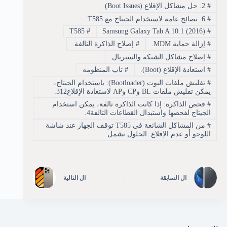
#
2. حل مشاكل الإقلاع (Boot Issues)
#
6. نصائح عامة لاستخدام الجيتاج مع T585
T585
#
Samsung Galaxy Tab A 10.1 (2016)
#
#
إزالة حماية MDM.
#
إصلاح الذاكرة التالفة.
#
إصلاح مشاكل الشبكة والسيريال.
#
استعادة الإقلاع (Boot).
#
تاب المنظومه
#
تفليش ملفات البوت (Bootloader): باستخدام الجيتاج،
يمكن تفليش ملفات BL وCP وAP لاستعادة الإقلاع312.
#
فحص الذاكرة: إذا كانت الذاكرة تالفة، يمكن استخدام
الجيتاج لفحصها واستبدال القطاعات التالفة4.
#
من المشاكل الشائعة في T585 توقف الجهاز عند شاشة
اللوجو أو عدم الإقلاع. الحلول تشمل:
ال
السابقة
ال
التالية