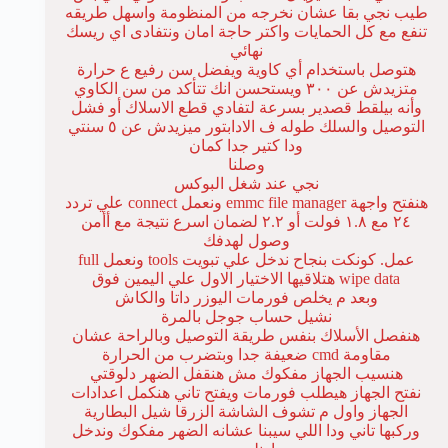
طيب نجي بقا عشان نخرجه من المنظومة واسهل طريقه
تنفع مع كل الحمايات واكتر حاجة امان ونتفادى اي ريسك
نهائي
هتوصل باستخدام أي كاوية ويفضل سن رفيع ع حرارة
متزيدش عن ٣٠٠ ويستحسن انك تتأكد من سن الكاوي
وأنه بيلقط قصدير بسرعة لتفادي قطع الاسلاك أو فشل
التوصيل والسلك طوله ف الادابتور ميزيدش عن ٥ سنتي
ودا كتير جدا كمان
وصلنا
نجي عند شغل البوكس
هنفتح واجهة emmc file manager ونعمل connect علي تردد
٢٤ مع ١.٨ فولت أو ٢.٢ لضمان اسرع نتيجة مع أأمن
وصول لهدفك
عمل. كونكت بنجاح ندخل علي تبويت tools ونعمل full
wipe data هتلاقيها الاختيار الاول علي اليمين فوق
وبعد م يخلص فورمات اليوزر داتا والكاش
نشيل حساب جوجل بالمرة
هنفصل الأسلاك بنفس طريقة التوصيل وبالراحة عشان
مقاومة cmd ضعيفة جدا وبتضرب من الحرارة
هنسيب الجهاز مفكوك مش هنقفل الضهر دلوقتي
نفتح الجهاز هيطلب فورمات ويفتح تاني هنكمل اعدادات
الجهاز واول م تشوف الشاشة الزرقا شيل البطارية
وركبها تاني ودا اللي سيبنا عشانه الضهر مفكوك وندخل