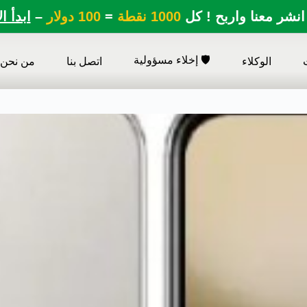
انشر معنا واربح ! كل
1000 نقطة
=
100 دولار
–
ابدأ ا
🛡️ إخلاء مسؤولية
الوكلاء
اتصل بنا
من نحن