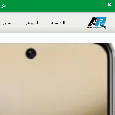
✖
🎉 
لتجاوز
لى
الرئيسية
السيرفر
السبورت
لمحتوى