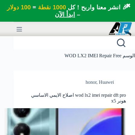
✖
🎉 انشر معنا واربح ! كل
1000 نقطة
=
100 دولار
–
ابدأ الآن
لتجاوز
لى
لمحتوى
الوسم
WOD LX2 IMEI Repair Free
honor
,
Huawei
wod lx2 imei repair dft pro اصلاح الايمي الاساسي
هونر x5