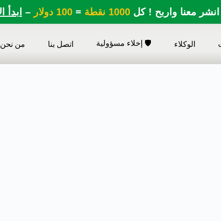
انشر معنا واربح ! كل
1000 نقطة
=
100 دولار
–
ابدأ ا
🛡️ إخلاء مسؤولية
الوكلاء
اتصل بنا
من نحن