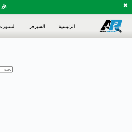
✖
🎉 
لتجاوز
لى
الرئيسية
السيرفر
السبورت
لمحتوى
لا
توجد
نتائج