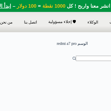
انشر معنا واربح ! كل
1000 نقطة
=
100 دولار
–
ابدأ ا
🛡️ إخلاء مسؤولية
الوكلاء
اتصل بنا
من نحن
الوسم
redmi a7 pro