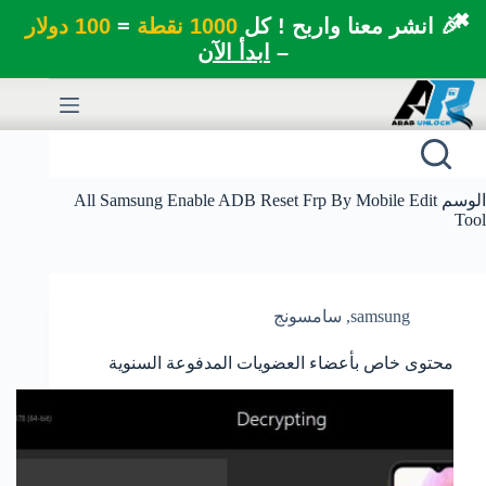
✖
🎉 انشر معنا واربح ! كل
1000 نقطة
=
100 دولار
–
ابدأ الآن
لتجاوز
لى
لمحتوى
الوسم
All Samsung Enable ADB Reset Frp By Mobile Edit
Tool
samsung
,
سامسونج
محتوى خاص بأعضاء العضويات المدفوعة السنوية