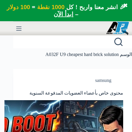
✖
🎉 انشر معنا واربح ! كل
1000 نقطة
=
100 دولار
–
ابدأ الآن
لتجاوز
لى
لمحتوى
الوسم
A032F U9 cheapest hard brick solution
samsung
محتوى خاص بأعضاء العضويات المدفوعة السنوية