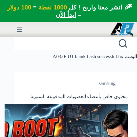
✖
🎉 انشر معنا واربح ! كل
1000 نقطة
=
100 دولار
–
ابدأ الآن
لتجاوز
لى
لمحتوى
الوسم
A032F U1 blank flash successful fix
samsung
محتوى خاص بأعضاء العضويات المدفوعة السنوية