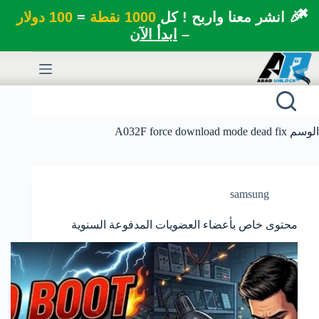
✖
🎉 انشر معنا واربح ! كل
1000 نقطة
=
100 دولار
–
ابدأ الآن
لتجاوز
لى
لمحتوى
الوسم
A032F force download mode dead fix
samsung
محتوى خاص بأعضاء العضويات المدفوعة السنوية