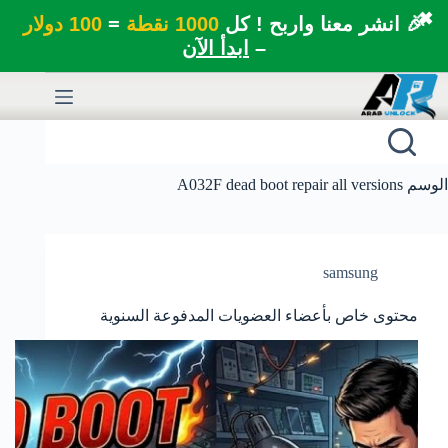
✖
🎉 انشر معنا واربح ! كل
1000 نقطة
=
100 دولار
–
ابدأ الآن
لتجاوز
لى
لمحتوى
الوسم
A032F dead boot repair all versions
samsung
محتوى خاص بأعضاء العضويات المدفوعة السنوية