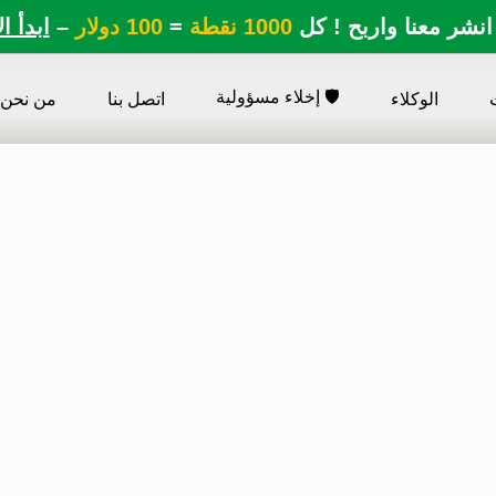
انشر معنا واربح ! كل
1000 نقطة
=
100 دولار
–
ابدأ ا
🛡️ إخلاء مسؤولية
الوكلاء
اتصل بنا
من نحن