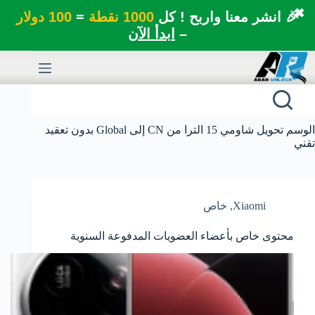
✖
🎉 انشر معنا واربح ! كل
1000 نقطة
=
100 دولار
–
ابدأ الآن
لتجاوز
لى
لمحتوى
الوسم
تحويل شاومي 15 الترا من CN إلى Global بدون تعقيد
تقني
Xiaomi
,
خاص
محتوى خاص بأعضاء العضويات المدفوعة السنوية