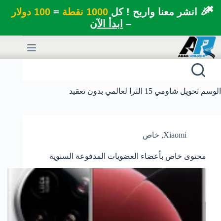
✖
🎉 انشر معنا واربح ! كل
1000 نقطة
=
100 دولار
–
ابدأ الآن
لتجاوز
لى
لمحتوى
الوسم
تحويل شاومي 15 الترا لعالمي بدون تعقيد
Xiaomi
,
خاص
محتوى خاص بأعضاء العضويات المدفوعة السنوية