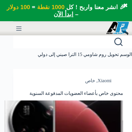
✖
🎉 انشر معنا واربح ! كل
1000 نقطة
=
100 دولار
–
ابدأ الآن
لتجاوز
لى
لمحتوى
الوسم
تحويل روم شاومي 15 الترا صيني إلى دولي
Xiaomi
,
خاص
محتوى خاص بأعضاء العضويات المدفوعة السنوية