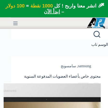
✖
🎉 انشر معنا واربح ! كل
1000 نقطة
=
100 دولار
–
ابدأ الآن
لتجاوز
لى
لمحتوى
الوسم
تاب
samsung
,
سامسونج
محتوى خاص بأعضاء العضويات المدفوعة السنوية