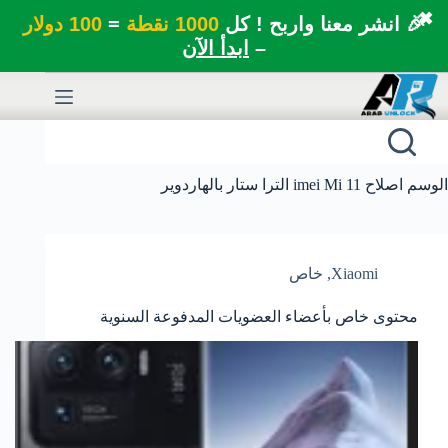
✖
🎉 انشر معنا واربح ! كل
1000 نقطة
=
100 دولار
–
ابدأ الآن
لتجاوز
لى
لمحتوى
الوسم
اصلاح imei Mi 11 الترا ستار بالهاردوير
Xiaomi
,
خاص
محتوى خاص بأعضاء العضويات المدفوعة السنوية