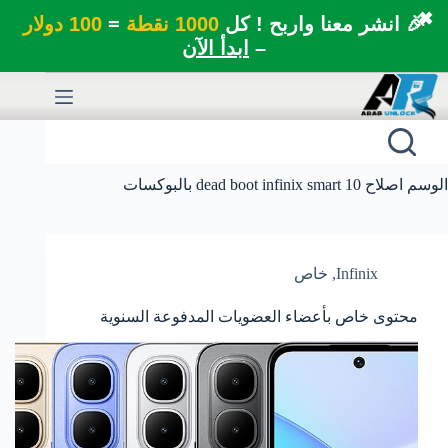
✖
🎉 انشر معنا واربح ! كل
1000 نقطة
=
100 دولار
–
ابدأ الآن
لتجاوز
لى
لمحتوى
الوسم
اصلاح dead boot infinix smart 10 بالبوكسات
Infinix
,
خاص
محتوى خاص بأعضاء العضويات المدفوعة السنوية