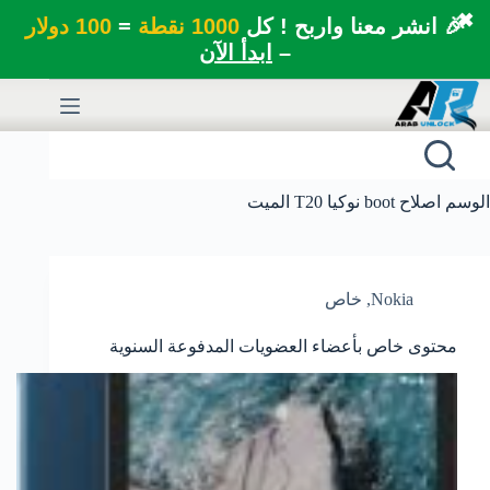
✖
🎉 انشر معنا واربح ! كل
1000 نقطة
=
100 دولار
–
ابدأ الآن
لتجاوز
لى
لمحتوى
الوسم
اصلاح boot نوكيا T20 الميت
Nokia
,
خاص
محتوى خاص بأعضاء العضويات المدفوعة السنوية