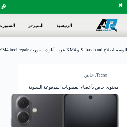
✖
🎉 
لتجاوز
لى
الرئيسية
السيرفر
السبورت
لمحتوى
الوسم
اصلاح baseband تكنو KM4.عرب أنلوك سبورت Tecno KM4 imei repair
Tecno
,
خاص
محتوى خاص بأعضاء العضويات المدفوعة السنوية