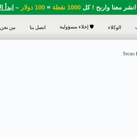
انشر معنا واربح ! كل
1000 نقطة
=
100 دولار
–
ابدأ ا
🛡️ إخلاء مسؤولية
الوكلاء
اتصل بنا
من نحن