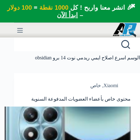
✖
🎉 انشر معنا واربح ! كل
1000 نقطة
=
100 دولار
–
ابدأ الآن
لتجاوز
لى
لمحتوى
الوسم
اسرع اصلاح ايمي ريدمي نوت 14 برو obsidian
Xiaomi
,
خاص
محتوى خاص بأعضاء العضويات المدفوعة السنوية