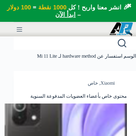
✖
🎉 انشر معنا واربح ! كل
1000 نقطة
=
100 دولار
–
ابدأ الآن
لتجاوز
لى
لمحتوى
الوسم
استفسار عن hardware method لـ Mi 11 Lite
Xiaomi
,
خاص
محتوى خاص بأعضاء العضويات المدفوعة السنوية