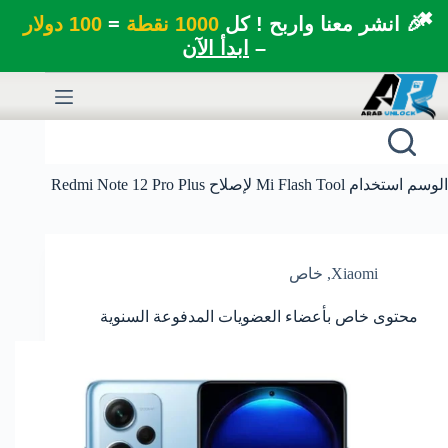
✖
🎉 انشر معنا واربح ! كل
1000 نقطة
=
100 دولار
–
ابدأ الآن
لتجاوز
لى
لمحتوى
الوسم
استخدام Mi Flash Tool لإصلاح Redmi Note 12 Pro Plus
Xiaomi
,
خاص
محتوى خاص بأعضاء العضويات المدفوعة السنوية