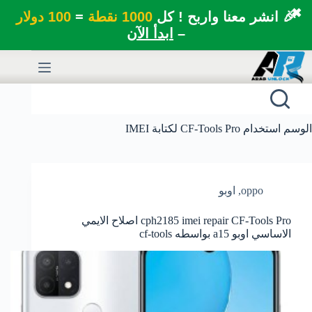
✖
🎉 انشر معنا واربح ! كل
1000 نقطة
=
100 دولار
–
ابدأ الآن
لتجاوز
لى
لمحتوى
الوسم
استخدام CF-Tools Pro لكتابة IMEI
oppo
,
اوبو
cph2185 imei repair CF-Tools Pro اصلاح الايمي
الاساسي اوبو a15 بواسطه cf-tools