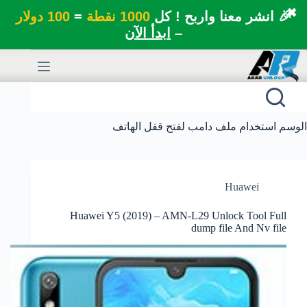
✖
🎉 انشر معنا واربح ! كل
1000 نقطة
=
100 دولار
–
ابدأ الآن
لتجاوز
لى
لمحتوى
الوسم
استخدام ملف دامب لفتح قفل الهاتف
Huawei
Huawei Y5 (2019) – AMN-L29 Unlock Tool Full
dump file And Nv file