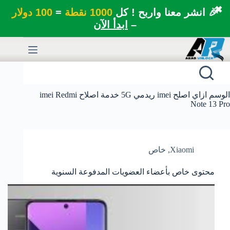
✖
🎉 انشر معنا واربح ! كل
1000 نقطة
=
100 دولار
–
ابدأ الآن
لتجاوز
لى
لمحتوى
الوسم
ازاي اصلح imei ريدمي 5G خدمة اصلاح imei Redmi
Note 13 Pro
Xiaomi
,
خاص
محتوى خاص بأعضاء العضويات المدفوعة السنوية